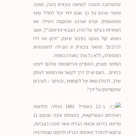
שהתרחבה והפכה למחאה ציבורית (הנה, מוטיב
סיפורי מרגש על כך שגם יחיד יכול לחולל שינוי
משמעותי!). ועדת אגרנט שהוקמה הטילה את
האחריות בעיקר על הדרג הצבאי והרמטכ"ל, ושוב
נשמע קול צעקה בציבור שזעק "זרקו את דדו
לכלבים". מחאה ציבורית זו הובילה להתפטרות
הממשלה, ללא כל צורך בוועדה נוספת.
הסיפור מעניין, המסרים והרלוונטיות שלהם לימינו
ברורים…האם יש לך דרך לקשור את הסיפור לעסק
שלך, להתלבטויות של לקוחותיך, ובעיקר – לערכים
שמקודמים על ידך?
. ב-12 באפריל 1861 החלה מלחמת
האזרחים האמריקאית, בפעולות איבה שנקטו 11
מדינות בדרום ארצות הברית אשר תמכו בעבדות,
וביקשו להיפרד מארצות הברית ולהקים קונפדרציה