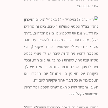
את כולם בנושא.
• ערב 13 באפריל – 14 באפריל הוא י
ום הזיכרון
לחליי צה"ל ונפגעי פעולות האיבה
: ביום זה מורידים
את ה'רעש' (גם את הקמפיינים שאינם הכרחיים, בדרך
כלל), אבל בעוד הרבה מעדיפים להישאר עם מסר
סולידי וקונבנציונלי שמשאיר אותם 'שקופים', אני
ממליצה לחפש את הזווית שבה יש לך אומץ לבטא
משהו קצת אחר, שפחות נוכח ברשת ביום הזה, ובכל
זאת לדעתך יש לו מקום. לדוגמה –
האם יש לך
ביקורת על האופן בו מתנהל יום הזיכרון, או
הטקסים? או כל דבר אחר שקשור ליום זה.
חשוב שהמסר יהיה מותאם לערכי העסק ויכול להיות
משמעותי לקהל היעד.
כמובן, שאפשר גם לשתף בהשראה שקיבלת מחלל