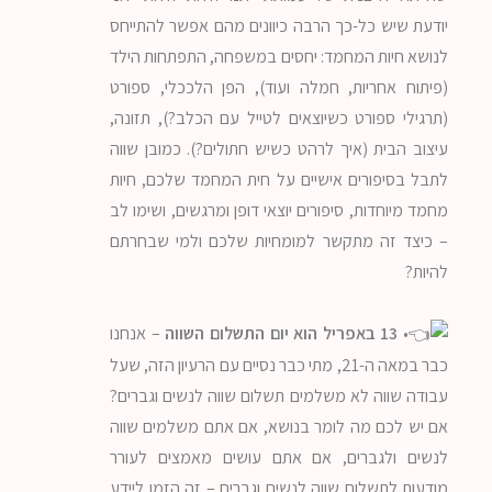
יודעת שיש כל-כך הרבה כיוונים מהם אפשר להתייחס
לנושא חיות המחמד: יחסים במשפחה, התפתחות הילד
(פיתוח אחריות, חמלה ועוד), הפן הלככלי, ספורט
(תרגילי ספורט כשיוצאים לטייל עם הכלב?), תזונה,
עיצוב הבית (איך לרהט כשיש חתולים?). כמובן שווה
לתבל בסיפורים אישיים על חית המחמד שלכם, חיות
מחמד מיוחדות, סיפורים יוצאי דופן ומרגשים, ושימו לב
– כיצד זה מתקשר למומחיות שלכם ולמי שבחרתם
להיות?
•
13 באפריל הוא יום התשלום השווה
– אנחנו
כבר במאה ה-21, מתי כבר נסיים עם הרעיון הזה, שעל
עבודה שווה לא משלמים תשלום שווה לנשים וגברים?
אם יש לכם מה לומר בנושא, אם אתם משלמים שווה
לנשים ולגברים, אם אתם עושים מאמצים לעורר
מודעות לתשלום שווה לנשים וגברים – זה הזמן ליידע