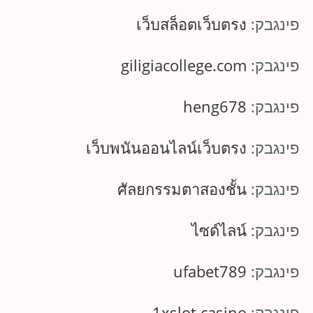
פינגבק:
เว็บสล็อตเว็บตรง
פינגבק:
giligiacollege.com
פינגבק:
heng678
פינגבק:
เว็บพนันออนไลน์เว็บตรง
פינגבק:
ศัลยกรรมตาสองชั้น
פינגבק:
ไซด์ไลน์
פינגבק:
ufabet789
פינגבק:
1xslot casino