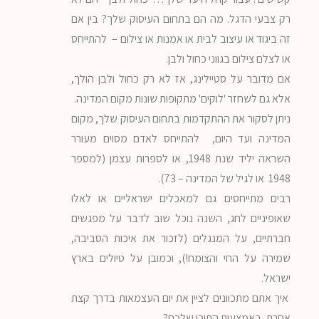
רק צבעי הדגל. מה הם בתחום העיסוק שלך? בין אם
זה ביגוד או עיצוב לבית או אמנות או צילום – להתייחס
או לצלם צילום בגווני כחול ולבן.
אם מדובר על סטיילינג, אז לא רק כחול ולבן הולך,
אלא גם לשחזר 'לוקים' מתקופות שונות מקום המדינה.
ניתן לסקור את ההתקדמות בתחום העיסוק שלך, מקום
המדינה ועד היום, להתייחס לאדם מסוים מעורר
השראה יליד שנת 1948, או לספרות עצמן (למספר
1948 או לגיל של המדינה – 73).
רבים מתייחסים גם למאכלים ישראליים או לאלו
שאופיניים לחג, השנה נוכל שוב לדבר על מפגשים
חברתיים, על המנגלים (לזכור את איכות הסביבה,
שמירה על החי והצומח!), וכמובן על טיולים בארץ
ישראל.
איך אתם מתכוונים לציין את יום העצמאות בדרך קצת
אחרת, באמצעות התוכן שלכם?