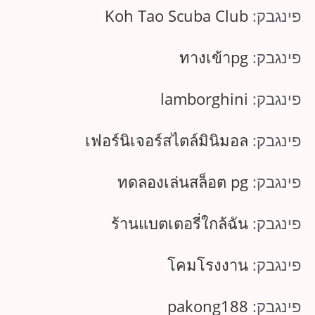
פינגבק:
Koh Tao Scuba Club
פינגבק:
ทางเข้าpg
פינגבק:
lamborghini
פינגבק:
เฟอร์นิเจอร์สไตล์มินิมอล
פינגבק:
ทดลองเล่นสล็อต pg
פינגבק:
ร้านแบตเตอรี่ใกล้ฉัน
פינגבק:
โคมโรงงาน
פינגבק:
pakong188