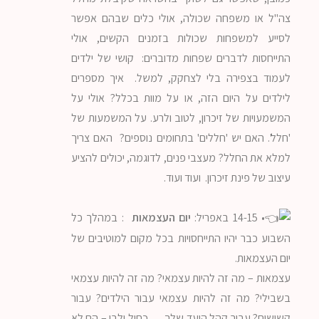
צה"ל או משפחה שכולה, אולי כלים שבהם אפשר
לסייע למשפחות שכולות בזמנים הקשים, אולי
התייחסות לדברים שפחות מדוברים: קושי של ילדים
לעמוד בצפירה בלי לצחקק, למשל. איך מספרים
לילדים על היום הזה, או על מוות בכלל? אולי על
המשמעויות של זיכרון, לטוב ולרע. על המשמעות של
'חלל'. האם יש 'חללים' בתחומים נוספים? האם צריך
למלא את החלל? מעצבי פנים, לדוגמה, יכולים להציע
עיצוב של פינת זיכרון. ועוד ועוד.
• 14-15 באפריל:
יום העצמאות
: במהלך כל
השבוע כבר יהיו התייחסויות בכל מקום למוטיבים של
יום העצמאות.
עצמאות – מה זה להיות עצמאי? מה זה להיות עצמאי
בשבילי? מה זה להיות עצמאי עבור הילדים? עבור
קשישים? עבור קהל היעד שלך… כחול ולבן – הם לא