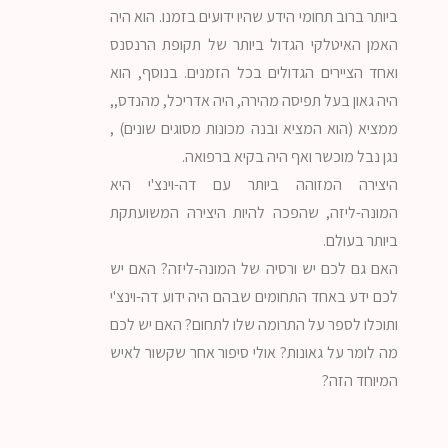
ביותר ברוב תחומי הידע שהיו ידועים בזמנו. הוא היה
האמן האיטלקי הגדול ביותר של תקופת הרנסנס
ואחד הציירים הגדולים בכל הזמנים. בנוסף, הוא
היה גאון בעל תפיסה מהירה, היה אדריכל, מהנדס,,
ממציא (הוא המציא ובנה מכונות מסוגים שונים) ,
נגן נבל מוכשר ואף היה בקיא ברפואה.
היצירה המזוהה ביותר עם דה-וינצ'י היא
המונה-ליזה, שהפכה להיות היצירה המשועתקת
ביותר בעולם.
האם גם לכם יש ורסיה של המונה-ליזה? האם יש
לכם ידע באחד התחומים שבהם היה ידוע דה-וינצ'י
ותוכלו לספר על התרומה שלו לתחום? האם יש לכם
מה לומר על גאונות? אולי סיפור אחר שקשור לאיש
המיוחד הזה?