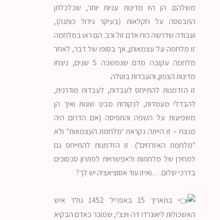
משלהם. הן היו מדינות עניות יותר, שכלכלתן
התבססה על חקלאות (בעיקר גידול כותנה),
ועבודה שדרשה כוח אדם זול ורב. הם ראו במלחמה
זו מלחמה על עצמאותן, אך בסופו של דבר, לאחר
מלחמה עקובה מדם שנמשכה 5 שנים, ניצחו
מדינות הצפון, והעבדות בוטלה.
זו הזדמנות להתייחס לעבדות, לעבדות מודרנית,
להבדלי מעמדות, לנקודות מבט שונות ואיך הן
משפיעות על השפה והתפיסה (אם הדרום היה
מנצח – זו הייתה נקראת 'מלחמת העצמאות" ולא
"מלחמת האזרחים"). זו הזדמנות להתייחס גם
למחירן של מלחמות ולאפשרויות לפתרון סכסוכים
בדרכי שלום….ואיזו עוד אסוציאציה יש לך?
בתאריך 15 באפריל 1452 נולד איש
האשכולות ליאונרדו דה-וינצ'י, שמוכר כאדם הבקיא