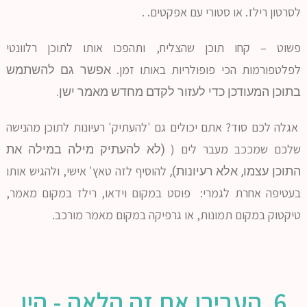
לסרטון רילז. או סטורי עם אפקטים. .
פשוט – קחו תוכן שהצליח, ותהפכו אותו לתוכן רלוונטי
לפלטפורמות הכי פופולריות באותו זמן.
אפשר גם להשתמש
בתוכן המעודכן כדי לעזור לקדם מחדש מאמר ישן.
אגלה לכם סוד? אתם יכולים גם 'להעתיק' רעיונות לתוכן מהנישה
שלכם שמככב מעבר לים (
(לא להעתיק מילה במילה את
להוסיף לזה טאץ' אישי, ולהגיש אותו
התוכן עצמו, אלא רעיונות),
בעטיפה אחרת לגמרי: פוסט במקום וידאו, רילז במקום מאמר,
טיקטוק במקום תמונות, או גרפיקה במקום מאמר מורכב.
6. העבירו את זה הלאה - היו