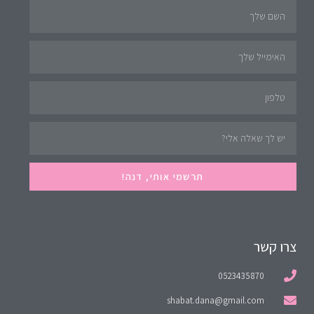
תרשמי אותי, דנה!
צרו קשר
0523435870
shabat.dana@gmail.com