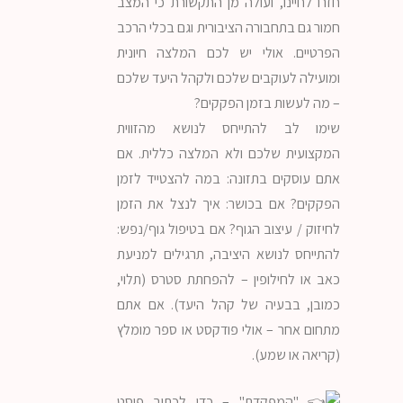
חזרו לחיינו, ועולה מן התקשורת כי המצב
חמור גם בתחבורה הציבורית וגם בכלי הרכב
הפרטיים. אולי יש לכם המלצה חיונית
ומועילה לעוקבים שלכם ולקהל היעד שלכם
– מה לעשות בזמן הפקקים?
שימו לב להתייחס לנושא מהזווית
המקצועית שלכם ולא המלצה כללית. אם
אתם עוסקים בתזונה: במה להצטייד לזמן
הפקקים? אם בכושר: איך לנצל את הזמן
לחיזוק / עיצוב הגוף? אם בטיפול גוף/נפש:
להתייחס לנושא היציבה, תרגילים למניעת
כאב או לחילופין – להפחתת סטרס (תלוי,
כמובן, בבעיה של קהל היעד). אם אתם
מתחום אחר – אולי פודקסט או ספר מומלץ
(קריאה או שמע).
"המפקדת" – כדי לכתוב פוסט