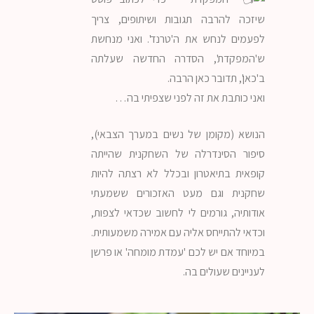
שיזכה להרבה תגובות ושיתופים, צריך
לפעמים לנחש את ה'טרנד'. ואני מנחשת
ש'המפקדת', הסדרה החדשה שעלתה
ב'כאן', תדובר כאן הרבה.
ואני כותבת את זה לפני שצפיתי בה…
הנושא (מקומן של נשים במערך הצבאי),
סיפור הסינדרלה של השחקנית שהייתה
קופאית בתיאטרון ובכלל לא רצתה להיות
שחקנית וגם מעט האזכורים ששמעתי
אודותיה, גורמים לי לחשוב שכדאי לצפות,
וכדאי להתייחס אליה עם אמירה משמעותית.
במיוחד אם יש לכם 'עמדת מומחה' או פרשן
לעניינים שעולים בה.