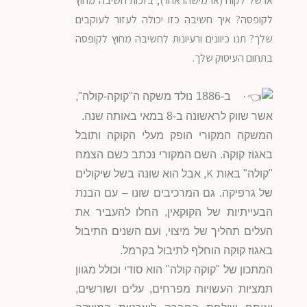
או של לקוח (או מישהו אחר), בזכות חשיבה מחוץ
לקופסה? איך חשיבה כזו יכולה לעזור לעוקבים
שלך? תנו כיוונים ורעיונות לחשיבה מחוץ לקופסה
בתחום העיסוק שלך.
·
ב-1886 נולד משקה ה"קוקה-קולה",
אשר שווק לראשונה ב-8 במאי באותה שנה.
המשקה המקורי הופק מעלי הקוקה ותובל
באגוז קוקה. השם המקורי נכתב כשם הצמח
K
"קולה" באות
, אבל הוא שונה בשל שיקולים
של גרפיקה. גם המרכיבים שונו – עם הבנת
הבעייתיות של הקוקאין, החלו להעביר את
העלים תהליך של מיצוי, ועם השנים התיבול
באגוז קוקה הוחלף לתיבול בקרמל.
המתכון של "קוקה קולה" הוא סודי וכולל מגוון
תמציות העשויות מפרחים, עלים ושורשים,