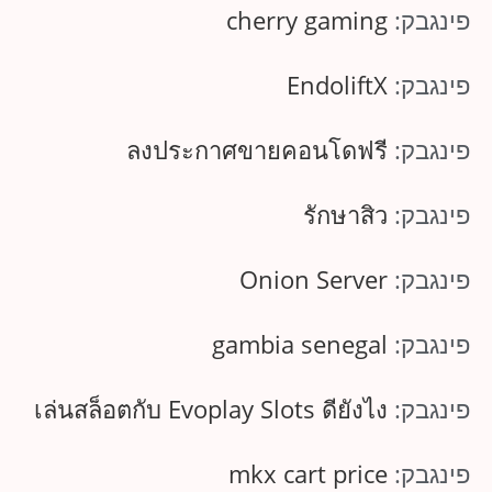
פינגבק:
cherry gaming
פינגבק:
EndoliftX
פינגבק:
ลงประกาศขายคอนโดฟรี
פינגבק:
รักษาสิว
פינגבק:
Onion Server
פינגבק:
gambia senegal
פינגבק:
เล่นสล็อตกับ Evoplay Slots ดียังไง
פינגבק:
mkx cart price