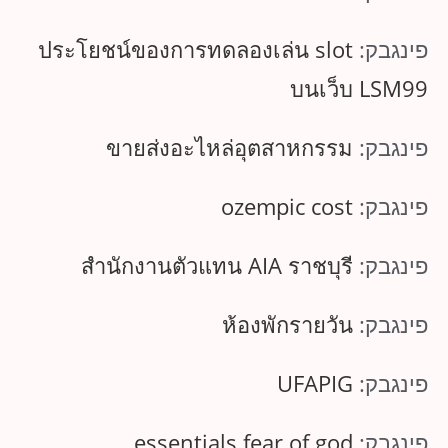
פינגבק:
ประโยชน์ของการทดลองเล่น slot
บนเว็บ LSM99
פינגבק:
ขายส่งอะไหล่อุตสาหกรรม
פינגבק:
ozempic cost
פינגבק:
สำนักงานตัวแทน AIA ราชบุรี
פינגבק:
ห้องพักรายวัน
פינגבק:
UFAPIG
פינגבק:
essentials fear of god