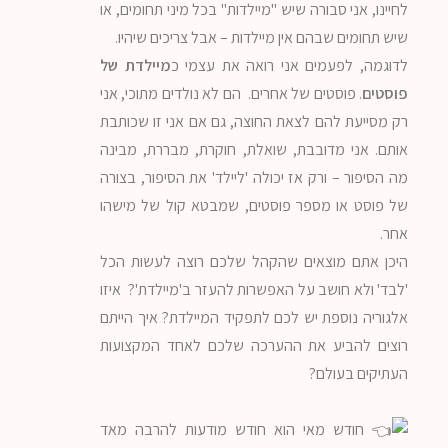
לחיינו, אני סבורה שיש "מיילדות" בכל מיני תחומים, או
שיש תחומים שבהם אין מיילדות – אבל צריכים שיהיו.
לדוגמה, לפעמים אני רואה את עצמי כ
מיילדת של
פוסטים
. פוסטים של אחרים. הם לא נולדים מתוכי, אני
רק מסייעת להם לצאת החוצה, גם אם אני זו שכותבת
אותם. אני מדובבת, שואלת, חוקרת, מבררת, מבינה
מה הסיפור – ורק אז יכולה 'ליילד' את הסיפור, בצורה
של פוסט או מספר פוסטים, שמבטא קול של מישהו
אחר.
היכן אתם מוצאים שהקהל שלכם רוצה לעשות הכל
'לבד' ולא חושב על האפשרות להעזר ב'מיילדת'? איזו
אלגוריה נוספת יש לכם לתפקיד המיילדת? איך הייתם
רוצים להביע את ההערכה שלכם לאחד המקצועות
העתיקים בעולם?
חודש מאי הוא חודש מודעות להרבה מאד