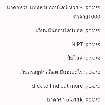
פינגבק:
นาคาหวย แทงหวยออนไลน์ หวย 3
ตัวจ่าย1000
פינגבק:
เว็บพนันออนไลน์บอล
פינגבק:
NIPT
פינגבק:
ปั้มไลค์
פינגבק:
เว็บตรงยูฟ่าสล็อต มีเกมอะไร
פינגבק:
click to find out more
פינגבק:
บาคาร่า ufa11k