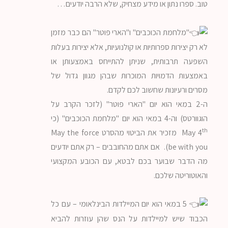
טוב. ספרו נתון או מידע מצחיק, שלא הרבה יודעים…
"מלחמת הכוכבים" ו"הארי פוטר" הם כבר מזמן
לא רק יצירות ספרותיות או קולנועיות, אלא יצירות בעלות
השפעה תרבותית, שניתן להתייחס באמצעותן או
באמצעות הדמויות המוכרות שבהן מגוון גדול של
מסרים ורעיונות שחשוב לכם לקדם.
ה-2 במאי הוא יום "הארי פוטר" (לזכר הקרב על
הוגוורטס) וה-4 במאי הוא יום "מלחמת הכוכבים" (כי
th
May 4
מזכיר את הביטוי מהסרט May the force
be with you). אם אתם מהחובבים – רק אתם יודעים
מה הדבר שבוער בכם לבטא, עם הכובע המקצועי
והאוטוריטה שלכם.
5 במאי הוא יום המיילדות הבינלאומי – עם כל
הכבוד שיש למיילדות על הנס שהן עוזרות להביא